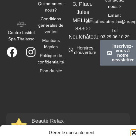
Contactez
3, Place
Qui sommes-
nous >
nous?
Jules
Email :
Conditions
MELINE
institutbeauterelax@orang
générales de
88300
Tél
ventes
Centre Institut
Neufchâteau
:03.29.06.10.29
Spa Thalasso
Mentions
Inscrivez-
légales
Horaires
vous à
d'ouverture
notre
Politique de
newsletter
confidentialité
Plan du site
Beauté Relax
avis sur la boutique
4.99 / 5
219 avis
évaluation du produit
4.95 / 5
Gérer le consentement