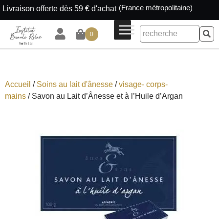
(France métropolitaine)
Livraison offerte dès 59 € d'achat
0
Accueil
/
Soins au lait d'ânesse
/
visage- corps-
mains
/ Savon au Lait d’Ânesse et à l’Huile d’Argan