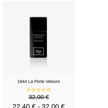
1944 La Perle Velours
32,00
€
22,40
€
-
32,00
€