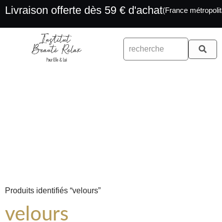
Livraison offerte dès 59 € d'achat
(France métropolit
Produits identifiés “velours”
velours